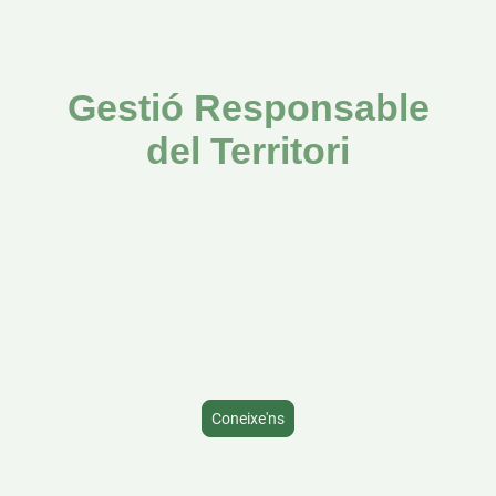
Gestió Responsable
del Territori
Som una xicoteta empresa de disseny i execució de projectes
forestals i ambientals (i en general rurals). Treballem i lluitem per
la sobirania forestal en tots els seus sentits, des de la
conservació de la biodiversitat fins a la producció forestal. Estem
especialitzades en la
gestió forestal sostenible, l'ordenació del
territori, el canvi climàtic i l'educació ambiental
. Treballem en
projectes petits i revolucionaris, no confíem en les grans
solucions sinó en el sumatori de soluciones xiques, igual que fa el
bosc per viure o un arbre per pujar la sava fins a la última fulla de
la seua copa.
Coneixe'ns